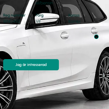
el/bensin
Reg.nummer
Färg
Kaross
WNG49Z
Vit
Kombi
Pris:
289 900
kr
Hemleverans i hela Sverige
Jag är intresserad