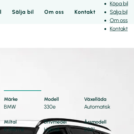
Köpa bil
l
Sälja bil
Om oss
Kontakt
Sälja bil
Om oss
Kontakt
BMW
330e
330e xDrive M-Sport Shadow Line P-Värm Navi
Ny-serv 292hk
Märke
Modell
Växellåda
BMW
330e
Automatisk
Miltal
Drivmedel
Årsmodell
8 398 mil
Hybrid
2021