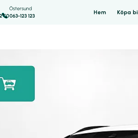
Östersund
Hem
Köpa bi
42 50
063-123 123